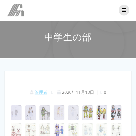
コ
ン
テ
ン
ツ
中学生の部
へ
ス
キ
ッ
プ
管理者
2020年11月13日
|
0