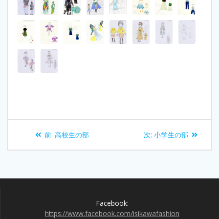
投
過
次
前:
高校生の部
次:
小学生の部
稿
去
の
の
投
ナ
投
稿:
稿:
ビ
Facebook:
ゲ
https://www.facebook.com/isikawafashion