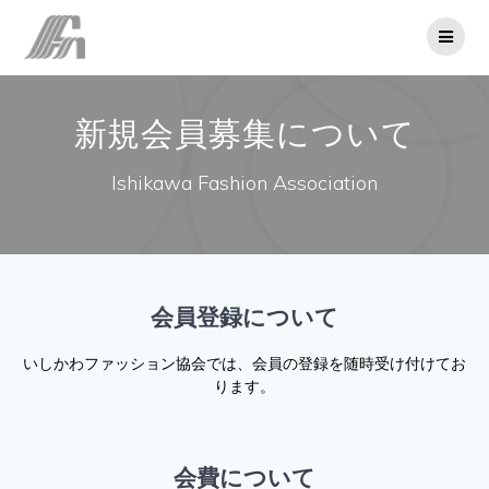
コ
ン
テ
ン
ツ
新規会員募集について
へ
ス
キ
Ishikawa Fashion Association
ッ
プ
会員登録について
いしかわファッション協会では、会員の登録を随時受け付けてお
ります。
会費について