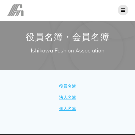
コ
ン
テ
ン
ツ
役員名簿・会員名簿
へ
ス
キ
Ishikawa Fashion Association
ッ
プ
役員名簿
法人名簿
個人名簿