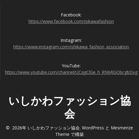
Facebook:
https://www.facebook.com/isikawafashion
Instagram:
https://www.instagram.com/ishikawa_fashion_association
YouTube:
https://www.youtube.com/channel/UCqgClGe_h_RNMJGObcgbDvg
いしかわファッション協
会
© 2026年 いしかわファッション協会. WordPress と
Mesmerize
Theme
で構築