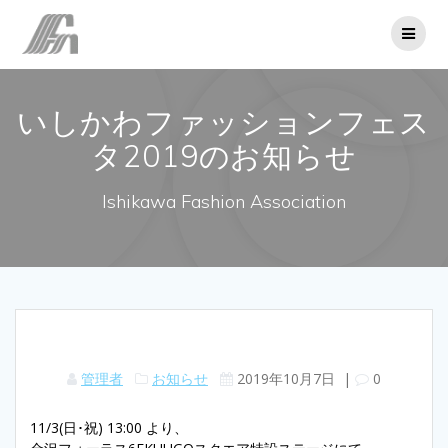
コ
ン
テ
ン
ツ
いしかわファッションフェス
へ
ス
タ2019のお知らせ
キ
ッ
プ
Ishikawa Fashion Association
管理者
お知らせ
2019年10月7日
|
0
11/3(日･祝) 13:00 より、