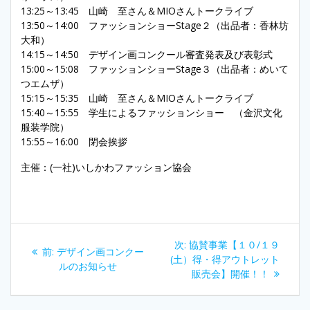
13:25～13:45 山崎 至さん＆MIOさんトークライブ
13:50～14:00 ファッションショーStage２（出品者：香林坊
大和）
14:15～14:50 デザイン画コンクール審査発表及び表彰式
15:00～15:08 ファッションショーStage３（出品者：めいて
つエムザ）
15:15～15:35 山崎 至さん＆MIOさんトークライブ
15:40～15:55 学生によるファッションショー （金沢文化
服装学院）
15:55～16:00 閉会挨拶
主催：(一社)いしかわファッション協会
投
次
次:
協賛事業【１０/１９
過
前:
デザイン画コンクー
稿
の
(土）得・得アウトレット
去
ルのお知らせ
投
販売会】開催！！
の
ナ
稿:
投
稿: