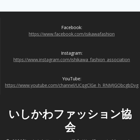
ビ
ゲ
Facebook:
ー
https://www.facebook.com/isikawafashion
シ
Instagram:
ョ
https://www.instagram.com/ishikawa_fashion_association
ン
YouTube:
https://www.youtube.com/channel/UCqgClGe_h_RNMJGObcgbDvg
いしかわファッション協
会