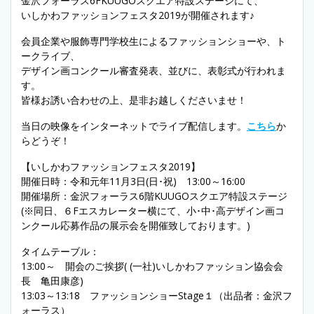
金沢フォーラス6FKUUGOスクエア特設ステージにて、
いしかわファッションフェスタ2019が開催されます♪
会員企業や服飾専門学校生によるファッションショーや、ト
ークライブ、
デザイン画コンクール審査発表、並びに、表彰式が行われま
す。
皆様お誘い合わせの上、是非お越しくださいませ！
当日の映像をインターネットでライブ配信します。
こちら
か
らどうぞ！
【いしかわファッションフェスタ2019】
開催日時：令和元年11月3日(日･祝) 13:00～16:00
開催場所：金沢フォーラス6階KUUGOスクエア特設ステージ
(※同日、６Fエスカレーター横にて、小･中･高デザイン画コ
ンクール応募作品の展示会を開催致しております。)
タイムテーブル：
13:00～ 開会のご挨拶( (一社)いしかわファッション協会会
長 亀田康彦)
13:03～13:18 ファッションショーStage１（出品者：金沢フ
ォーラス）