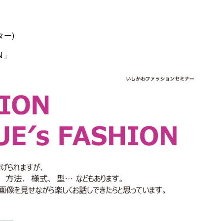
ター)
ON」