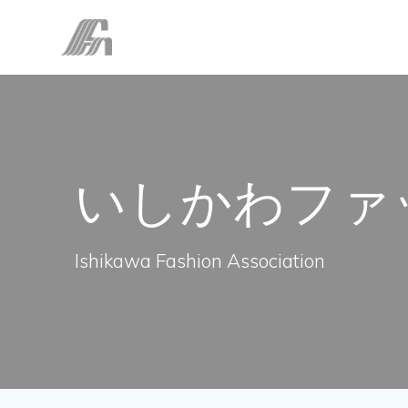
コ
ン
テ
ン
ツ
へ
ス
キ
いしかわファ
ッ
プ
Ishikawa Fashion Association