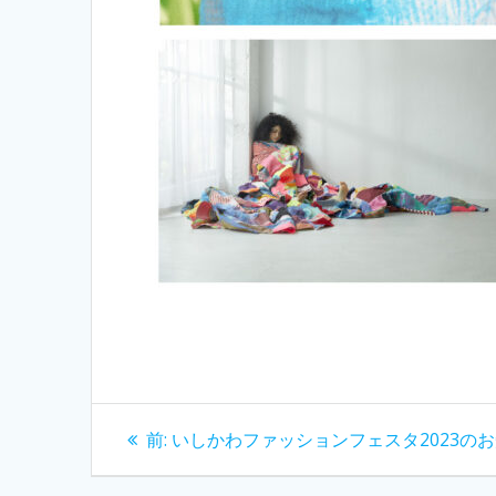
投
過
前:
いしかわファッションフェスタ2023の
去
稿
の