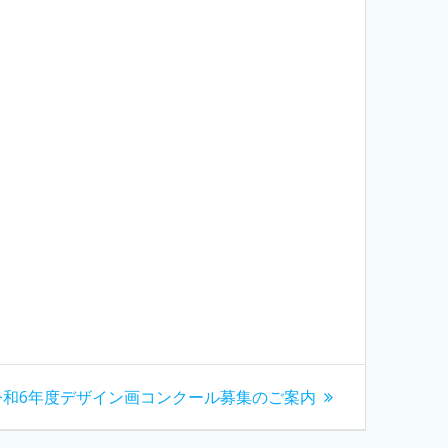
次
令和6年度デザイン画コンクール募集のご案内
の
投